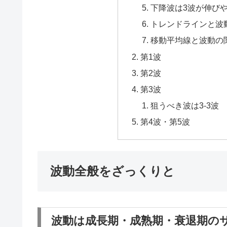
下降波は3波が伸び
トレンドラインと波
移動平均線と波動の
第1波
第2波
第3波
狙うべき波は3-3波
第4波・第5波
波動全般をざっくりと
波動は成長期・成熟期・衰退期の