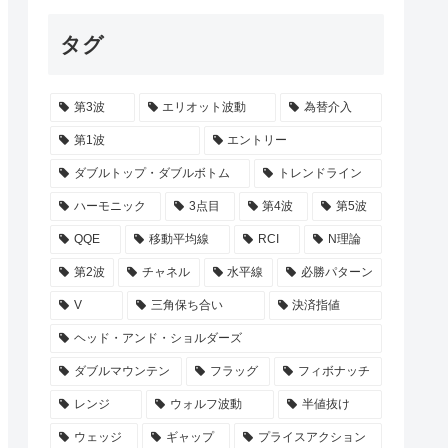
タグ
第3波
エリオット波動
為替介入
第1波
エントリー
ダブルトップ・ダブルボトム
トレンドライン
ハーモニック
3点目
第4波
第5波
QQE
移動平均線
RCI
N理論
第2波
チャネル
水平線
必勝パターン
V
三角保ち合い
決済指値
ヘッド・アンド・ショルダーズ
ダブルマウンテン
フラッグ
フィボナッチ
レンジ
ウォルフ波動
半値抜け
ウェッジ
ギャップ
プライスアクション