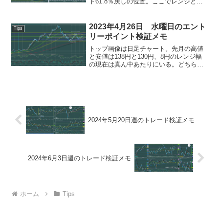
ト61.8％戻しの位置。ここでレンジとな
って戻り目形成すれば、上か下にブレイ
クアウト。ポンド円チャート「ふうたク
ロスカウンター」の検証は先週で終了。
2023年4月26日 水曜日のエント
Tips
集計値などはここに...
リーポイント検証メモ
トップ画像は日足チャート。先月の高値
と安値は138円と130円、8円のレンジ幅
の現在は真ん中あたりにいる。どちらへ
２～３円動こうと日足ではレンジ内。4時
間足チャートで三尊形成、ネックライン
は先週の安値133.55円。ここを下ブレイ
クすれば下...
2024年5月20日週のトレード検証メモ
2024年6月3日週のトレード検証メモ
ホーム
Tips