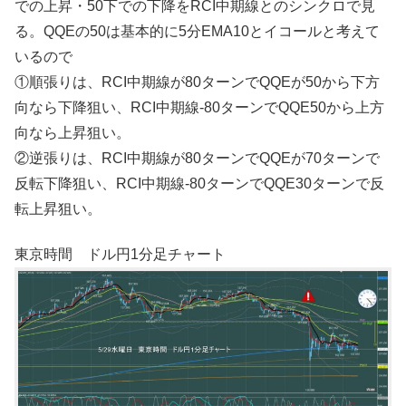
での上昇・50下での下降をRCI中期線とのシンクロで見
る。QQEの50は基本的に5分EMA10とイコールと考えて
いるので
①順張りは、RCI中期線が80ターンでQQEが50から下方
向なら下降狙い、RCI中期線-80ターンでQQE50から上方
向なら上昇狙い。
②逆張りは、RCI中期線が80ターンでQQEが70ターンで
反転下降狙い、RCI中期線-80ターンでQQE30ターンで反
転上昇狙い。
東京時間 ドル円1分足チャート