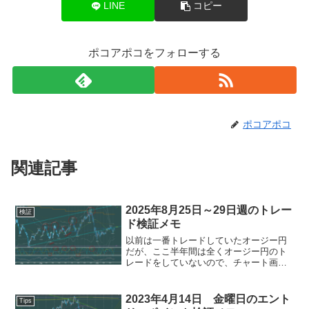
LINE
コピー
ポコアポコをフォローする
ポコアポコ
関連記事
2025年8月25日～29日週のトレー
検証
ド検証メモ
以前は一番トレードしていたオージー円
だが、ここ半年間は全くオージー円のト
レードをしていないので、チャート画像
はドル円だけにする。ドル円 一週間の
動き 1時間足月曜日 8月25日 英休
場 23:00メリケン新築住宅販売件数ドル
2023年4月14日 金曜日のエント
Tips
円5分足チャート...