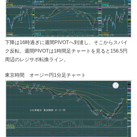
下降は16時過ぎに週間PIVOTへ到達し、そこからスパイ
ク反転。週間PIVOTは1時間足チャートを見ると156.5円
周辺のレジサポ転換ライン。
東京時間 オージー円1分足チャート