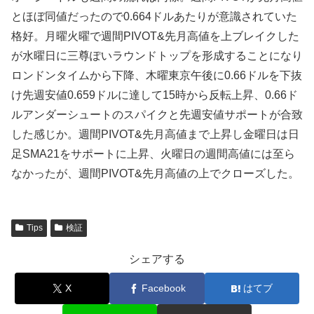
とほぼ同値だったので0.664ドルあたりが意識されていた
格好。月曜火曜で週間PIVOT&先月高値を上ブレイクした
が水曜日に三尊ぽいラウンドトップを形成することになり
ロンドンタイムから下降、木曜東京午後に0.66ドルを下抜
け先週安値0.659ドルに達して15時から反転上昇、0.66ド
ルアンダーシュートのスパイクと先週安値サポートが合致
した感じか。週間PIVOT&先月高値まで上昇し金曜日は日
足SMA21をサポートに上昇、火曜日の週間高値には至ら
なかったが、週間PIVOT&先月高値の上でクローズした。
Tips
検証
シェアする
X
Facebook
はてブ