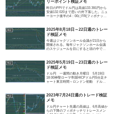
リーポイント検証メモ
昨日のPPIでドル円は高値133.391円から
安値132.020まで思いの外下落した。ニュ
ーヨーク後半の4：00にFR(フィボナッ
チ・リトレースメント）61.8から50の間
くらいの132.798円まで戻して少し垂れて
クローズ。本日の星３経済...
2025年8月18日～22日週のトレー
検証
ド検証メモ
今週はジャクソンホール会議が21日から
開催される。毎年ジャクソンホール会議
のスケジュールを目にすると頭の中で鳴
り響くのが「ジャクソン刑務所」という
曲。高校1年生の晩秋の頃に出たブルー
ス・スプリングスティーンの2枚組アルバ
2025年5月19日～23日週のトレー
検証
ム「THE RIVE...
ド検証メモ
ドル円 一週間の動き月曜日 5月19日
18:00神聖ローマ帝国HICPドル円5分足チ
ャート東京時間～ロンドン初動 ドル円1
分足チャートロンドン～ニューヨーク
ドル円1分足チャートオージー円5分足チ
ャート火曜日 5月20日 13:30豪政策...
2023年7月24日週のトレード検証
検証
メモ
ドル円チャート先週の高値は、6月高値か
らの下降のフィボナッチリトレースメン