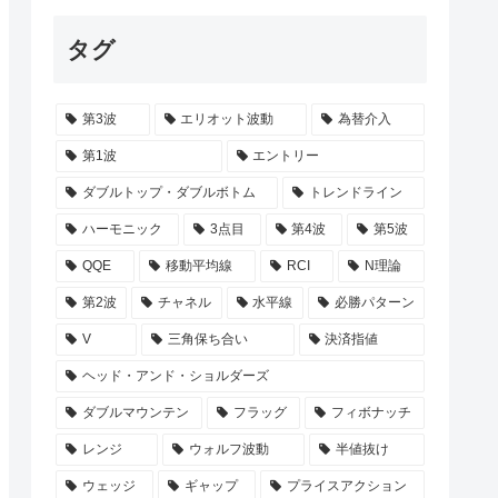
タグ
第3波
エリオット波動
為替介入
第1波
エントリー
ダブルトップ・ダブルボトム
トレンドライン
ハーモニック
3点目
第4波
第5波
QQE
移動平均線
RCI
N理論
第2波
チャネル
水平線
必勝パターン
V
三角保ち合い
決済指値
ヘッド・アンド・ショルダーズ
ダブルマウンテン
フラッグ
フィボナッチ
レンジ
ウォルフ波動
半値抜け
ウェッジ
ギャップ
プライスアクション