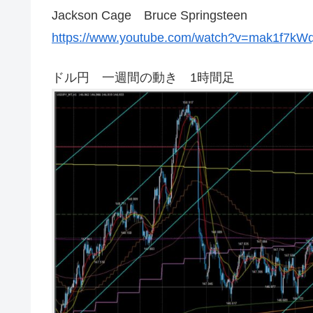
Jackson Cage Bruce Springsteen
https://www.youtube.com/watch?v=mak1f7kW
ドル円 一週間の動き 1時間足