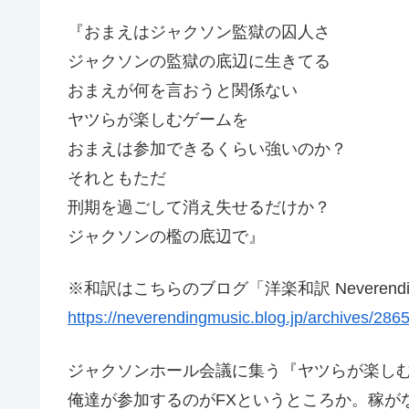
『おまえはジャクソン監獄の囚人さ
ジャクソンの監獄の底辺に生きてる
おまえが何を言おうと関係ない
ヤツらが楽しむゲームを
おまえは参加できるくらい強いのか？
それともただ
刑期を過ごして消え失せるだけか？
ジャクソンの檻の底辺で』
※和訳はこちらのブログ「洋楽和訳 Neverend
https://neverendingmusic.blog.jp/archives/286
ジャクソンホール会議に集う『ヤツらが楽し
俺達が参加するのがFXというところか。稼が