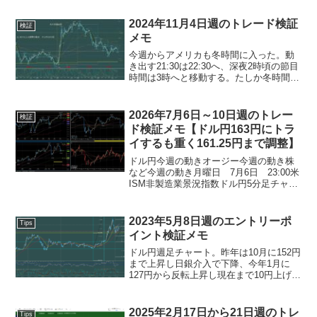
2024年11月4日週のトレード検証
検証
メモ
今週からアメリカも冬時間に入った。動
き出す21:30は22:30へ、深夜2時頃の節目
時間は3時へと移動する。たしか冬時間が
廃止になるというニュースが数年前にあ
ったが、今年が最後の冬時間になるの
か。そして今週はアメリカ大統領選挙が
2026年7月6日～10日週のトレー
検証
ある。日本時...
ド検証メモ【ドル円163円にトラ
イするも重く161.25円まで調整】
ドル円今週の動きオージー今週の動き株
など今週の動き月曜日 7月6日 23:00米
ISM非製造業景況指数ドル円5分足チャー
トAUD/USD AUD/JPY EUR/AUD
GBP/AUD5分足チャート監視5分足チャー
ト火曜日 7月7日 星3経...
2023年5月8日週のエントリーポ
Tips
イント検証メモ
ドル円週足チャート。昨年は10月に152円
まで上昇し日銀介入で下降、今年1月に
127円から反転上昇し現在まで10円上げて
いる。1月の反転上昇のポイントは、昨年
2022年の安値127.2円からの上昇のフィボ
ナッチリトレースメント61.8％、一...
2025年2月17日から21日週のトレ
Tips