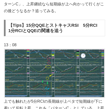
ターンC」、上昇継続なら短期線が上へ向かって行くがこ
の後どうなるか？追ってみる。
【Tips】15分QQEとストキャスRSI 5分RCI
1分RCIとQQEの関連を追う
13：08
上でも触れたが5分RCIの長期線が上ベタで短期線が下に
着いて反転上昇、これを「パターンC」としている。上昇