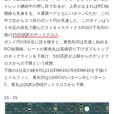
トレンド継続中の押し目で出るが、上昇が止まればRCI短
期線も失速する。４通貨ペアともにパターンCだが、この
中で左から２つ目のポンド円が失速した。このサインは１
５分足の赤丸で囲んだストキャスティクスRSIの下矢印の
後の
15分QQEのデッドクロス
。
ポンド円の5分足に目を移すと、黄色矢印は失速し始める
RCI短期線、レートの黄色丸は高値切り下げダブルトップ
のネックラインを下抜け、5分QQEが上限からのデッドク
ロスからの下降という状態。
下段の1分足の緑矢印は1分EMA10が5分EMA10を下抜け
とドルフィン、青矢印は1分RCIのパターンDとパターン
C、青丸はQQEが[50]デッドクロスから下降。
13：15