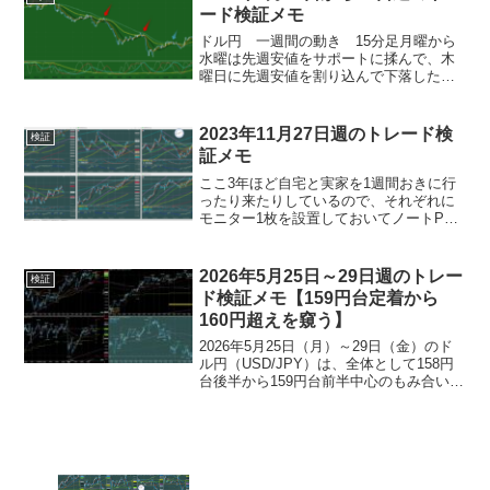
ード検証メモ
ドル円 一週間の動き 15分足月曜から
水曜は先週安値をサポートに揉んで、木
曜日に先週安値を割り込んで下落した。
先週安値151.2円あたりには日足・4時間
足の上昇チャネル安値が走っていたこと
もあって、このダブルサポート帯が破ら
2023年11月27日週のトレード検
検証
れてロングぶん投...
証メモ
ここ3年ほど自宅と実家を1週間おきに行
ったり来たりしているので、それぞれに
モニター1枚を設置しておいてノートPC
を持ち運びしている。そういう環境だと
チャートを頻繁に切り替えて見ることに
なるのだが、歳を取るにつれて瞬間記憶
2026年5月25日～29日週のトレー
検証
の低下が甚だしくなり...
ド検証メモ【159円台定着から
160円超えを窺う】
2026年5月25日（月）～29日（金）のド
ル円（USD/JPY）は、全体として158円
台後半から159円台前半中心のもみ合い・
やや円安基調で推移しました。 週初の緊
張緩和期待による下押しから、中東情勢
の再緊迫化によるドル買い優勢へシフト
し...