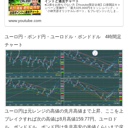
イントと過去チャート
●口座をお持ちでない方【Youtube限定企画】口座開設キャ
ンペーン実施中！「最大105,000円キャッシュバック」＋
「小林芳彦オリジナルレポート」をプレゼントいたしま
す。＜小林芳彦オリジナルレポートのコンテンツ＞・スキ
ャルピングのコ...
www.youtube.com
ユーロ円・ポンド円・ユーロドル・ポンドドル 4時間足
チャート
ユーロ円は元レンジの高値の先月高値まで上昇、ここを上
ブレイクすれば次の高値は8月高値159.77円。ユーロド
ル、ポンドドル、ポンド円は先月高安の半値くらいまで戻