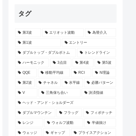
タグ
第3波
エリオット波動
為替介入
第1波
エントリー
ダブルトップ・ダブルボトム
トレンドライン
ハーモニック
3点目
第4波
第5波
QQE
移動平均線
RCI
N理論
第2波
チャネル
水平線
必勝パターン
V
三角保ち合い
決済指値
ヘッド・アンド・ショルダーズ
ダブルマウンテン
フラッグ
フィボナッチ
レンジ
ウォルフ波動
半値抜け
ウェッジ
ギャップ
プライスアクション