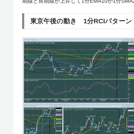
期線と長期線が上昇して1分EMA10が1分SM
東京午後の動き 1分RCIパターン