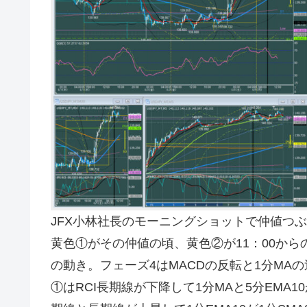
JFX小林社長のモーニングショットで仲値つ
黄色①がその仲値の頃、黄色②が11：00か
の動き。フェーズ4はMACDの反転と1分MA
①はRCI長期線が下降して1分MAと5分EMA