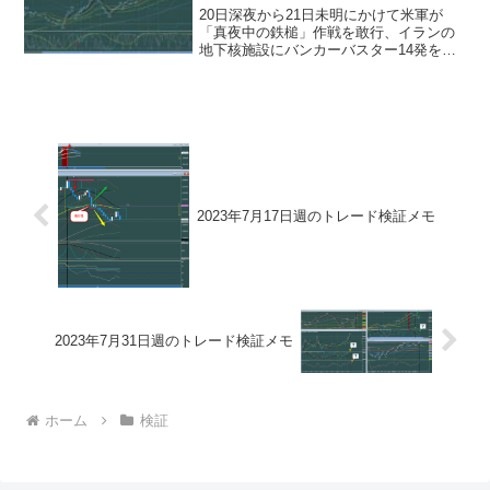
20日深夜から21日未明にかけて米軍が
「真夜中の鉄槌」作戦を敢行、イランの
地下核施設にバンカーバスター14発をぶ
ち込んで破壊した。ドル円 一週間の動
き 1時間足月曜日 6月23日 星3経済指
標なしドル円5分足チャート東京時間～ロ
ンドン初動 ...
2023年7月17日週のトレード検証メモ
2023年7月31日週のトレード検証メモ
ホーム
検証