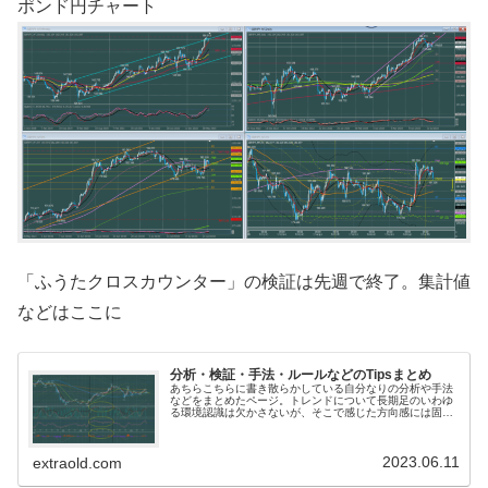
ポンド円チャート
「ふうたクロスカウンター」の検証は先週で終了。集計値
などはここに
分析・検証・手法・ルールなどのTipsまとめ
あちらこちらに書き散らかしている自分なりの分析や手法
などをまとめたページ。トレンドについて長期足のいわゆ
る環境認識は欠かさないが、そこで感じた方向感には固執
しない。相場感を持つのは構わないが、いつでも目線をす
ぐに変えられるように。1分足でエ...
2023.06.11
extraold.com