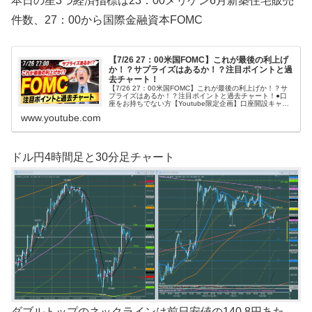
本日の星3つ経済指標は23：00メリケン6月新築住宅販売
件数、27：00から国際金融資本FOMC
【7/26 27：00米国FOMC】これが最後の利上げ
か！？サプライズはあるか！？注目ポイントと過
去チャート！
【7/26 27：00米国FOMC】これが最後の利上げか！？サ
プライズはあるか！？注目ポイントと過去チャート！●口
座をお持ちでない方【Youtube限定企画】口座開設キャン
ペーン実施中！「最大105,000円キャッシュバック」＋
www.youtube.com
「小林芳彦オ...
ドル円4時間足と30分足チャート
ダブルトップのネックラインは前日安値の140.8円あた