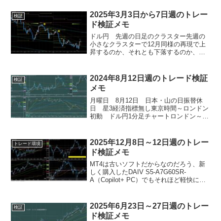
ニューヨーク ドル円1分足チャートオー
ジー円5分足チャート火曜日 4月22日
2025年3月3日から7日週のトレー
検証
星3経済...
ド検証メモ
ドル円 先週の日足のクラスター先週の
小さなクラスターで12月同様の再現で上
昇するのか、それとも下落するのか、が
今週のテーマだったが、結果は下落し
た。ドル円 一週間の動き 15分足ネッ
クラインとなる151円＆先週高値を月曜日
2024年8月12日週のトレード検証
検証
に上抜けたが上昇失...
メモ
月曜日 8月12日 日本・山の日振替休
日 星3経済指標無し東京時間～ロンドン
初動 ドル円1分足チャートロンドン～ニ
ューヨーク ドル円1分足チャートドル円
5分足チャートオージー5分足チャート火
曜日 8月13日 星3経済指標無し 21:30
2025年12月8日～12日週のトレー
トレード環境
メリ...
ド検証メモ
MT4は古いソフトだからなのだろう、新
しく購入したDAIV S5-A7G60SR-
A（Copilot+ PC）でもそれほど軽快に動
くことはない。5枚のモニターを繋げて
MT4を3つ起動して、その中の一つを以下
のようなマルチウインドウにするとラ...
2025年6月23日～27日週のトレー
検証
ド検証メモ