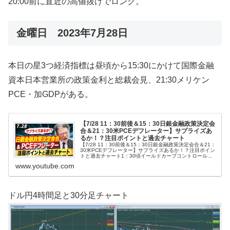
20:00前に直近の高値抜けでロング。
金曜日 2023年7月28日
本日の星3つ経済指標は昼頃から15:30にかけて国際金融
資本日本営業所の政策金利と総裁会見、21:30メリケン
PCE・加GDPがある。
【7/28 11：30前後＆15：30日銀金融政策決定会
合＆21：30米PCEデフレーター】サプライズあ
るか！？注目ポイントと過去チャート
【7/28 11：30前後＆15：30日銀金融政策決定会合＆21：
30米PCEデフレーター】サプライズあるか！？注目ポイン
トと過去チャート1：30頃イールドカーブコントロールの
表記に誤りがございました。次の通り訂正させていただき
www.youtube.com
ます。【誤】...
ドル円4時間足と30分足チャート