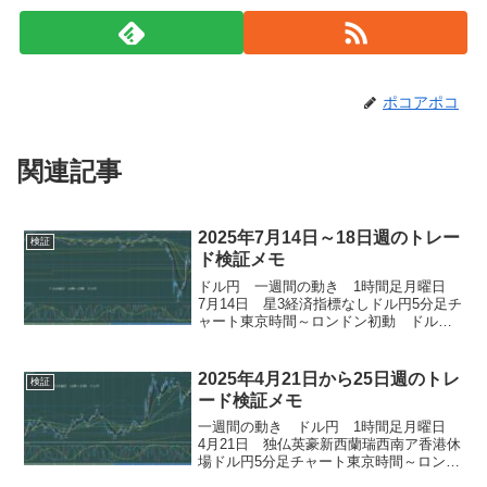
ポコアポコ
関連記事
2025年7月14日～18日週のトレー
検証
ド検証メモ
ドル円 一週間の動き 1時間足月曜日
7月14日 星3経済指標なしドル円5分足チ
ャート東京時間～ロンドン初動 ドル円1
分足チャートロンドン～ニューヨーク
ドル円1分足チャートオージー円5分足チ
ャート火曜日 7月15日 11:00中共
2025年4月21日から25日週のトレ
検証
GDP ...
ード検証メモ
一週間の動き ドル円 1時間足月曜日
4月21日 独仏英豪新西蘭瑞西南ア香港休
場ドル円5分足チャート東京時間～ロンド
ン初動 ドル円1分足チャートロンドン～