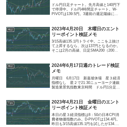
ドル円日足チャート。先月高値と140円下
で停滞中。ドル円4時間足チャート。W-
PIVOTは139.5円。3週前の週足陽線にイ
ンサイド中。先月高値140.93円と3週前安
値137.5円のレンジ。ポンド円週足チャー
ト。上昇チャネルの高値を上ブレ...
2023年4月20日 木曜日のエント
検証
リーポイント検証メモ
3/15高値135.1円トライ中。ここを上抜け
て上昇するなら、次は137円となるのか。
そこは2月の高値、日足SMA200（200日
移動平均線）の目標がある。先月高値は
その上の138円。とは言えそう易易とは上
へは行けないだろうから、135円で...
2024年6月17日週のトレード検証
検証
メモ
月曜日 6月17日 新嘉坡休場 星３経済
指標なし 星２で21:30ニューヨーク連銀
製造業景気指数東京時間 ドル円1分足チ
ャート東京時間 ドル円5分足チャート東
京時間 オージー5分足チャート火曜日
6月18日 13:30豪政策金利 18:00...
2023年4月21日 金曜日のエント
Tips
リーポイント検証メモ
本日の星３経済指標は8：50の日本CPI消
費者物価指数のみ。D-PIVOTは134.4円。
昨日も3/15高値135.1円を試したが134.97