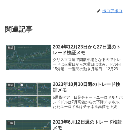
ポコアポコ
関連記事
2024年12月23日から27日週のト
検証
レード検証メモ
クリスマス週で閑散相場となるのでトレ
ードは火曜日から木曜日は休み。ドル円
15分足 一週間の動き月曜日 12月23
日 16:00大英帝国GDP 22:30加GDP
24:00メリケン新築住宅販売件数月曜日は
年寄り二人の病院の日でノートレー
2023年10月30日週のトレード検
検証
ド。...
証メモ
6通貨ペア 日足チャートユーロドルとポ
ンドドルは7月高値からの下降チャネル、
ただユーロドルはチャネル高値を上抜き
かけている。ドル円は150円での攻防中。
言うまでもなく日銀介入の警戒中。ユー
ロ円とポンド円は天井圏でのレンジ。ポ
2023年6月12日週のトレード検証
Tips
ンド円は3連山の...
メモ