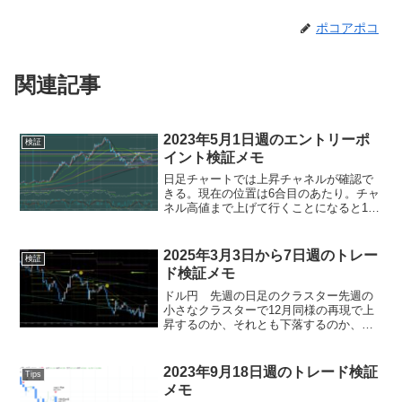
ポコアポコ
関連記事
2023年5月1日週のエントリーポ
検証
イント検証メモ
日足チャートでは上昇チャネルが確認で
きる。現在の位置は6合目のあたり。チャ
ネル高値まで上げて行くことになると140
円を超えることになるが、そうなっても
何ら不思議でもないのか。レジスタンス
は黄色の200日移動平均線、12月と3月の
2025年3月3日から7日週のトレー
検証
高値が138...
ド検証メモ
ドル円 先週の日足のクラスター先週の
小さなクラスターで12月同様の再現で上
昇するのか、それとも下落するのか、が
今週のテーマだったが、結果は下落し
た。ドル円 一週間の動き 15分足ネッ
クラインとなる151円＆先週高値を月曜日
2023年9月18日週のトレード検証
Tips
に上抜けたが上昇失...
メモ