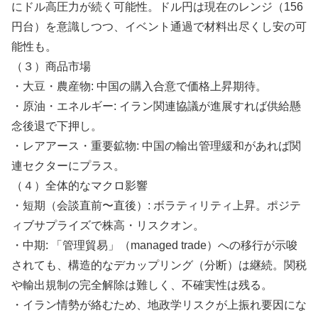
にドル高圧力が続く可能性。ドル円は現在のレンジ（156
円台）を意識しつつ、イベント通過で材料出尽くし安の可
能性も。
（３）商品市場
・大豆・農産物: 中国の購入合意で価格上昇期待。
・原油・エネルギー: イラン関連協議が進展すれば供給懸
念後退で下押し。
・レアアース・重要鉱物: 中国の輸出管理緩和があれば関
連セクターにプラス。
（４）全体的なマクロ影響
・短期（会談直前〜直後）: ボラティリティ上昇。ポジテ
ィブサプライズで株高・リスクオン。
・中期: 「管理貿易」（managed trade）への移行が示唆
されても、構造的なデカップリング（分断）は継続。関税
や輸出規制の完全解除は難しく、不確実性は残る。
・イラン情勢が絡むため、地政学リスクが上振れ要因にな