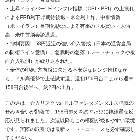
・上昇ドライバー: 米インフレ指標（CPI・PPI）の上振れ
によるFRB利下げ期待後退・米金利上昇、中東情勢
（米・イラン）長期化懸念による有事のドル買い・原油
高、米中首脳会談通過。
・抑制要因: 158円近辺の強い介入警戒（日本の通貨当局
の防衛ライン意識）。急騰時の急落（レートチェックや覆
面介入観測）が繰り返された。
・全体の印象: 方向感に欠ける不安定なレンジ推移なが
ら、ドル高優勢で上値試す週。週初156円台半ばから週末
158円台後半へ、約2円の上昇。
この週は、介入リスク vs. ドルファンダメンタルズ強気の
せめぎ合いが顕著で、158円超えを試すたびに神経質な反
応が見られました。次週以降もこの構図が続きやすい環境
です。実際の取引では最新レート・ニュースを必ず確認し
てください。