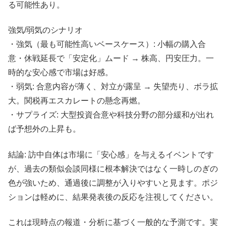
る可能性あり。
強気/弱気のシナリオ
・強気（最も可能性高いベースケース）: 小幅の購入合
意・休戦延長で「安定化」ムード → 株高、円安圧力。一
時的な安心感で市場は好感。
・弱気: 合意内容が薄く、対立が露呈 → 失望売り、ボラ拡
大。関税再エスカレートの懸念再燃。
・サプライズ: 大型投資合意や科技分野の部分緩和が出れ
ば予想外の上昇も。
結論: 訪中自体は市場に「安心感」を与えるイベントです
が、過去の類似会談同様に根本解決ではなく一時しのぎの
色が強いため、通過後に調整が入りやすいと見ます。ポジ
ションは軽めに、結果発表後の反応を注視してください。
これは現時点の報道・分析に基づく一般的な予測です。実