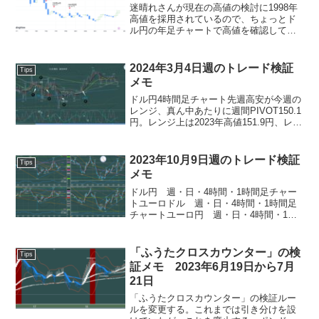
迷晴れさんが現在の高値の検討に1998年
高値を採用されているので、ちょっとド
ル円の年足チャートで高値を確認してお
く。トレーディング・ビューのドル円年
足（12ヶ月）チャート1998年高値は
147.67円、先週の終値は147.951円。25年
2024年3月4日週のトレード検証
Tips
も...
メモ
ドル円4時間足チャート先週高安が今週の
レンジ、真ん中あたりに週間PIVOT150.1
円。レンジ上は2023年高値151.9円、レン
ジ下は147.6円で週間PIVOT-S3でこのあ
たりに週足SMA20（100日線）が通る。
ドル円1時間足チャー...
2023年10月9日週のトレード検証
Tips
メモ
ドル円 週・日・4時間・1時間足チャー
トユーロドル 週・日・4時間・1時間足
チャートユーロ円 週・日・4時間・1時
間足チャートポンドドル 週・日・4時
間・1時間足チャートポンド円 週・日・
4時間・1時間足チャート月曜日 2023年
「ふうたクロスカウンター」の検
Tips
10月9日...
証メモ 2023年6月19日から7月
21日
「ふうたクロスカウンター」の検証ルー
ルを変更する。これまでは引き分けを設