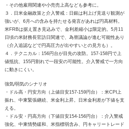
・その他雇用関連や小売売上高なども参考に。
３．日米金融政策と介入警戒：日銀は利上げ見送り観測が
強いが、6月への含みを持たせる発言があれば円高材料。
米FRBは据え置き見込みで、金利差縮小は限定的。5月11
日頃の米財務長官訪日関連で、為替議論が進む可能性あり
（介入追認などで円高圧力が出やすいとの見方も）。
４．テクニカル：156円台が目先の攻防。157-158円で上
値抵抗、155円割れで一段安の可能性。介入警戒で一方向
に動きにくい。
強気/弱気のシナリオ
・ドル高・円安方向（上値目安157-159円台）：米CPI上
振れ、中東緊張継続、米金利上昇。日米金利差が下値を支
える。
・ドル安・円高方向（下値目安154-156円台）：介入警戒
強化、中東情勢緩和、米指標弱含み、円キャリートレード