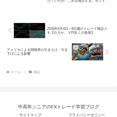
けていたが、これを廃止する。ポンド円
の1分足チャートにクロスカウンターのシ
グナルが表示されたら平均足の色変わり
（確定）からエントリー。勝利（◯）条
件は、5分EMA10到...
2026年5月4日～8日週のトレード検証メ
モ【介入か、３円近くの急落】
アメリカによる関税率の引き上げ・引き
下げによる影響
ホーム
検証
中高年シニアのFXトレード学習ブログ
サイトマップ
プライバシーポリシー