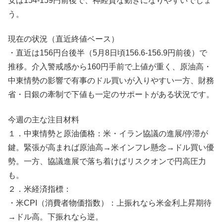
安は154-159円前後で、神経質な動きになりやすいでしょ
う。
現在の状況（直近終値ベース）
・直近は156円台後半（5月8日頃156.6-156.9円前後）で
推移。介入警戒感から160円手前で上値が重く、原油高・
中東情勢の影響で有事のドル買いが入りやすい一方、財務
省・日銀の牽制で下値も一定のサポートがある状況です。
今週の主な注目材料
１．中東情勢と原油価格：米・イラン協議の進展/停滞が
鍵。緊張が高まれば原油高→米インフレ懸念→ドル買い優
勢。一方、協議進展で落ち着けばリスクオンで円高圧力
も。
２．米経済指標：
・米CPI（消費者物価指数）：上振れなら米金利上昇期待
→ドル高。下振れなら逆。