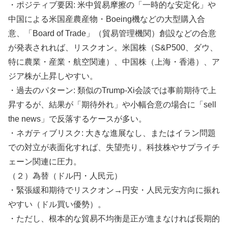
・ポジティブ要因: 米中貿易摩擦の「一時的な安定化」や
中国による米国産農産物・Boeing機などの大型購入合
意、「Board of Trade」（貿易管理機関）創設などの合意
が発表されれば、リスクオン。米国株（S&P500、ダウ、
特に農業・産業・航空関連）、中国株（上海・香港）、ア
ジア株が上昇しやすい。
・過去のパターン: 類似のTrump-Xi会談では事前期待で上
昇するが、結果が「期待外れ」や小幅合意の場合に「sell
the news」で反落するケースが多い。
・ネガティブリスク: 大きな進展なし、またはイラン問題
での対立が表面化すれば、失望売り。科技株やサプライチ
ェーン関連に圧力。
（２）為替（ドル円・人民元）
・緊張緩和期待でリスクオン→円安・人民元安方向に振れ
やすい（ドル買い優勢）。
・ただし、根本的な貿易不均衡是正が進まなければ長期的