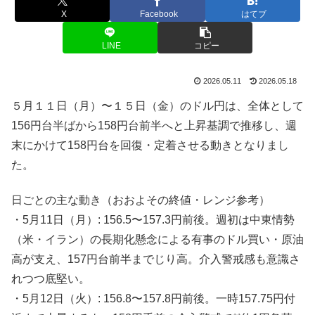
X
Facebook
はてブ
LINE
コピー
2026.05.11
2026.05.18
５月１１日（月）〜１５日（金）のドル円は、全体として
156円台半ばから158円台前半へと上昇基調で推移し、週
末にかけて158円台を回復・定着させる動きとなりまし
た。
日ごとの主な動き（おおよその終値・レンジ参考）
・5月11日（月）: 156.5〜157.3円前後。週初は中東情勢
（米・イラン）の長期化懸念による有事のドル買い・原油
高が支え、157円台前半までじり高。介入警戒感も意識さ
れつつ底堅い。
・5月12日（火）: 156.8〜157.8円前後。一時157.75円付