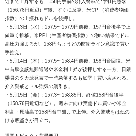
近まで上昇するも、158円手前の介入警戒で**約1円急落
（156.78円近辺）**後、すぐに反発。米CPI（消費者物価
指数）の上振れもドルを後押し。
・5月13日（水）: 157.5〜157.9円前後。157円台後半で上
値重く推移。米PPI（生産者物価指数）の強い結果でドル
高圧力強まるが、158円ちょうどの防衛ライン意識で買い
手控え。
・5月14日（木）: 157.5〜158.4円前後。158円台回復。米
中首脳会談無難通過や米金利上昇が後押しする一方、日銀
委員のタカ派発言で一時急落するも底堅く買い戻される。
介入警戒とドル強気の綱引き。
・5月15日（金）: 157.3〜158.85円、終値158円台後半
（158.78円近辺など）。週末に向け実需ドル買いや米金
利高・原油高で158円台中盤まで上伸。介入警戒をはねの
ける底堅さが目立つ。
週間トピック・背景要因