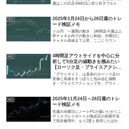
週はこの日足SMA21に戻り目ダブルトッ
プを形成したが金曜日の雇用統計で戻り
目崩しで上昇した。下落して来ればまず
は週間PIVOT&日足SMA21&156円が...
2025年3月24日から28日週のトレ
検証
ード検証メモ
ドル円 一週間の動き 1時間足今週は上
昇チャネル内での動きに終始。月曜日に
チャネル高値まで上昇、ここにラウンド
トップ形成して（高値150.95円）火曜日
ロンドンタイム19時頃からチャネル半値
まで下落（安値149.5円）、24時から反転
4時間足アウトサイドを中心に分
検証
上昇、...
析して5分足の値動きを掴みたい
【ローソク足・プライスアクショ
ン】
「アウトサイド」は直前のローソク足の
安値と高値をすっぽりと包み込む値動
き・プライスアクションです。アウトサ
イドとなったローソク足の高値と安値は
レジスタンス・サポートラインとなり、
そのどちらかをブレイクすると方向性を
2025年11月24日～28日週のトレ
検証
示すことになります。また保...
ード検証メモ
先週の水曜日にノートPCが届いたがミニ
ディスプレイポートが無反応の初期不良
で現在修理中。もう2度と発売したばかり
のパソコンは買わないと誓って20数年、