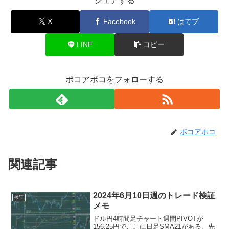
シェアする
X
Facebook
はてブ
LINE
コピー
ポコアポコをフォローする
ポコアポコ
関連記事
2024年6月10日週のトレード検証
検証
メモ
ドル円4時間足チャート週間PIVOTが
156.25円でここに日足SMA21がある。先