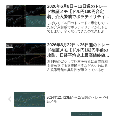
モニターを5枚接続できるノートPCのあ
まりの魅力に負けて禁を犯したところ見
2026年6月8日～12日週のトレー
検証
事に当たりを掴ん...
ド検証メモ【ドル円160円台定
着、介入警戒でボラティリティ低
下、オージー再開】
しばらくドル円のトレードに専念してい
たが介入警戒でボラティリティが低下し
てしまい、辛くなってきたので久しぶり
にオージーのトレードを再開した。ドル
円一週間の動き原油の動きと連動しなく
なってきたようだ。AUD/USD AUD/JPY
2026年6月22日～26日週のトレー
検証
EUR/A...
ド検証メモ【ドル円162円手前の
攻防、日経平均史上最高値終値7
万2,366円、原油価格低下】
週刊誌のゴシップ記事を根拠に高市首相
を責め立てる立憲民主党などのいわゆる
左翼系野党の異常性が際立っているが、
自分がおかしいと感じないのが異常者の
異常者たる所以なのだろうな。AIによる
と、「異常者」が異常者たる所以は、
「常識」や「多数派の基準...
2024年12月23日から27日週のトレード検
証メモ