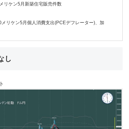
3:00メリケン5月新築住宅販売件数
:30メリケン5月個人消費支出(PCEデフレーター)、加
なし
ト