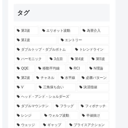
タグ
第3波
エリオット波動
為替介入
第1波
エントリー
ダブルトップ・ダブルボトム
トレンドライン
ハーモニック
3点目
第4波
第5波
QQE
移動平均線
RCI
N理論
第2波
チャネル
水平線
必勝パターン
V
三角保ち合い
決済指値
ヘッド・アンド・ショルダーズ
ダブルマウンテン
フラッグ
フィボナッチ
レンジ
ウォルフ波動
半値抜け
ウェッジ
ギャップ
プライスアクション